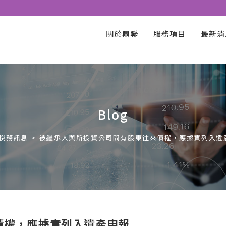
關於鼎聯
服務項目
最新消
Blog
稅務訊息
>
被繼承人與所投資公司間有股東往來債權，應據實列入遺
債權，應據實列入遺產申報