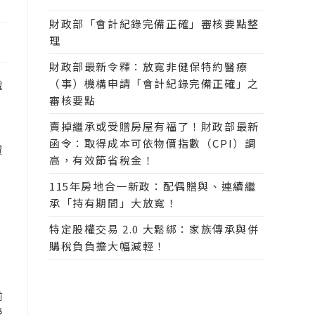
財政部「會計紀錄完備正確」審核要點整
理
財政部最新令釋：放寬非健保特約醫療
（事）機構申請「會計紀錄完備正確」之
稅
審核要點
賣掉繼承或受贈房屋有福了！財政部最新
函令：取得成本可依物價指數（CPI）調
資
高，有效節省稅金！
動
115年房地合一新政：配偶贈與、連續繼
承「持有期間」大放寬！
特定股權交易 2.0 大鬆綁：家族傳承與併
購稅負負擔大幅減輕！
前
受