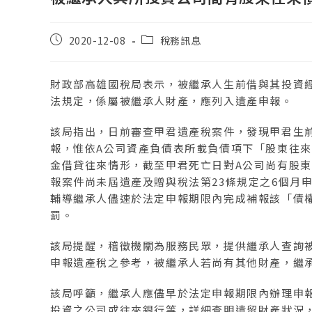
2020-12-08
稅務訊息
財政部高雄國稅局表示，被繼承人生前借與其投資
法規定，係屬被繼承人財產，應列入遺產申報。
該局指出，日前審查甲君遺產稅案件，發現甲君生
報，惟依A公司資產負債表所載負債項下「股東往來」
金借貸往來情形，截至甲君死亡日對A公司尚有股東
報案件尚未屆遺產及贈與稅法第23條規定之6個月
輔導繼承人儘速於法定申報期限內完成補報該「債
罰。
該局提醒，稽徵機關為服務民眾，提供繼承人查詢
申報遺產稅之參考，被繼承人若尚有其他財產，繼
該局呼籲，繼承人應儘早於法定申報期限內辦理申
投資之公司或往來銀行等，詳細查明遺留財產狀況