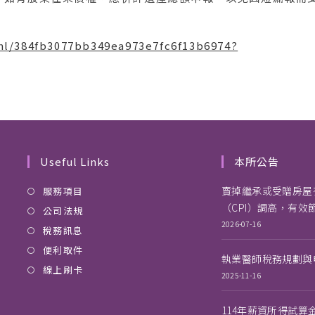
ml/384fb3077bb349ea973e7fc6f13b6974?
Useful Links
本所公告
賣掉繼承或受贈房屋
服務項目
（CPI）調高，有效
公司法規
2026-07-16
稅務訊息
便利取件
執業醫師稅務規劃與
線上刷卡
2025-11-16
114年薪資所得試算