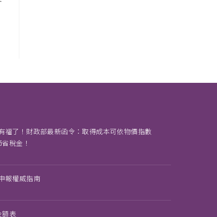
有福了！財政部最新函令：取得成本可依物價指數
節省稅金！
申報權威指南
金額表