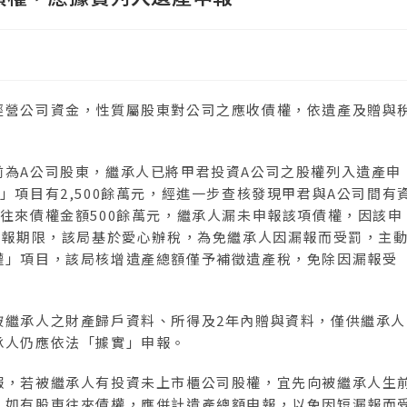
經營公司資金，性質屬股東對公司之應收債權，依遺產及贈與
前為A公司股東，繼承人已將甲君投資A公司之股權列入遺產申
項目有2,500餘萬元，經進一步查核發現甲君與A公司間有
往來債權金額500餘萬元，繼承人漏未申報該項債權，因該申
申報期限，該局基於愛心辦稅，為免繼承人因漏報而受罰，主
權」項目，該局核增遺產總額僅予補徵遺產稅，免除因漏報受
被繼承人之財產歸戶資料、所得及2年內贈與資料，僅供繼承人
承人仍應依法「據實」申報。
報，若被繼承人有投資未上市櫃公司股權，宜先向被繼承人生
，如有股東往來債權，應併計遺產總額申報，以免因短漏報而