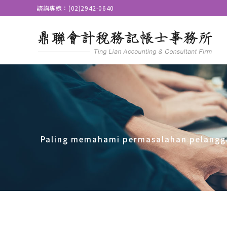
諮詢專線：(02)2942-0640
Paling memahami permasalahan pelangga