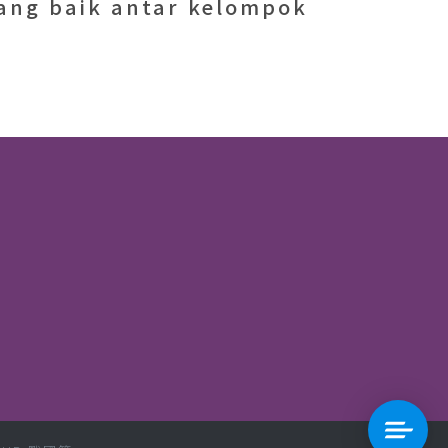
ang baik antar kelompok
.