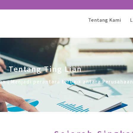
Tentang Kami
L
Tentang Ting Lian
n；Menjadi perantara terbaik antara Perusahaan