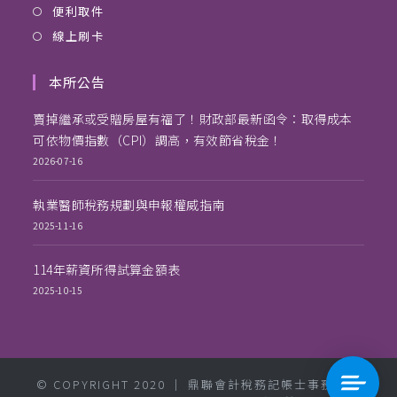
便利取件
線上刷卡
本所公告
賣掉繼承或受贈房屋有福了！財政部最新函令：取得成本
可依物價指數（CPI）調高，有效節省稅金！
2026-07-16
執業醫師稅務規劃與申報權威指南
2025-11-16
114年薪資所得試算金額表
2025-10-15
© COPYRIGHT 2020 │ 鼎聯會計稅務記帳士事務所│