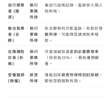
自行開業
執行
需自行設帳記錄，盈餘併入個人
者 (獨
業務
綜所稅。
資)
所得
聯合執業
執行
依合夥契約分配盈餘，有助於
分
者 (合
業務
散所得
，可能降低適用稅率級
夥)
所得
距。
在機構駐
執行
可直接減除
法定的必要費用率
診者 (拆
業務
（目前為20%），節稅優勢顯
帳)
所得
著。
受僱醫師
薪資
僅能扣除
薪資所得特別扣除額
，
(聘僱)
所得
節稅空間相對有限。