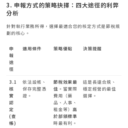
3. 申報方式的策略抉擇：四大途徑的利弊
分析
針對執行業務所得，選擇最適合您的核定方式是節稅規
劃的核心。
申
適用條件
策略優點
決策提醒
報
途
徑
3.1
依法設帳、
節稅效果最
這是長遠合規、
核
保存完整憑
佳
。當實際
穩定經營的最佳
實
證。
費用（藥
選擇。
認
品、人事、
定
租金等）
高
(查
於部頒標準
帳)
時最有利。