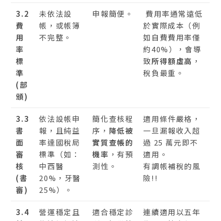
3.2
未依法設
申報簡便。
費用率通常遠低
費
帳，或帳簿
於實際成本（例
用
不完整。
如自費費用率僅
率
約40%），會導
標
致
所得額虛高
，
準
稅負最重。
(部
頒)
3.3
依法設帳申
簡化查核程
適用條件嚴格，
書
報，且純益
序，
降低被
一旦漏報收入超
面
率達國稅局
實質查帳的
過 25 萬元即不
審
標準（如：
機率
，有預
適用。
核
中西醫
測性。
有調帳補稅的風
(書
20%，牙醫
險!!
審)
25%）。
3.4
營運穩定且
適合穩定診
連續適用以五年