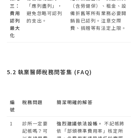
三：
「應列盡列」，
（含勞健保）、租金、設
費用
避免忽略可認列
備折舊等所有業務必要開
認列
的支出。
銷皆已認列。注意交際
最大
費、捐贈等有法定上限。
化
5.2 執業醫師稅務問答集 (FAQ)
編
稅務問題
簡潔明確的解答
號
1
診所一定要
強烈建議依法設帳。
不記帳將
記帳嗎？可
依「部頒標準費用率」核定所