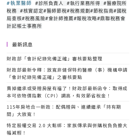
#執業醫師
#診所負責人
#執行業務所得
#醫療院所
稅務
#核實認定
#醫師節稅
#稅務規劃
#節稅指南
#國稅
局查核
#稅務風險
#會計師推薦
#報稅攻略#鼎聯稅務會
計記帳士事務所
最新訊息
財政部「會計紀錄完備正確」審核要點整理
財政部最新令釋：放寬非健保特約醫療（事）機構申請
「會計紀錄完備正確」之審核要點
賣掉繼承或受贈房屋有福了！財政部最新函令：取得成
本可依物價指數（CPI）調高，有效節省稅金！
115年房地合一新政：配偶贈與、連續繼承「持有期
間」大放寬！
特定股權交易 2.0 大鬆綁：家族傳承與併購稅負負擔大
幅減輕！