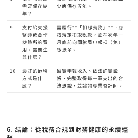
需要保存幾
少應保存五年
。
年？
9
支付給支援
需履行**「扣繳義務」**。應
醫師或合作
按規定扣取稅款，並在次年一
檢驗所的費
月底前向國稅局申報扣（免）
用，需要注
繳憑單。
意什麼？
10
最好的節稅
誠實申報收入、依法詳實設
方式是什
帳、完整取得每一筆支出的合
麼？
法憑證
，並諮詢專業會計師。
6. 結論：從稅務合規到財務健康的永續經
營