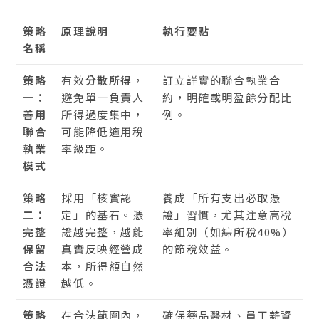
策略
原理說明
執行要點
名稱
策略
有效
分散所得
，
訂立詳實的聯合執業合
一：
避免單一負責人
約，明確載明盈餘分配比
善用
所得過度集中，
例。
聯合
可能降低適用稅
執業
率級距。
模式
策略
採用「核實認
養成「所有支出必取憑
二：
定」的基石。憑
證」習慣，尤其注意高稅
完整
證越完整，越能
率組別（如綜所稅40%）
保留
真實反映經營成
的節稅效益。
合法
本，所得額自然
憑證
越低。
策略
在合法範圍內，
確保藥品醫材、員工薪資