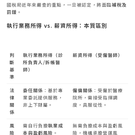
國稅局近年來嚴查的重點，一旦被認定，將面臨
補稅及
罰鍰
。
執行業務所得 vs. 薪資所得：本質區別
判
執行業務所得（診
薪資所得（受僱醫師）
斷
所負責人/拆帳醫
基
師）
準
法
委任關係
：基於專
僱傭關係
：受僱於醫療
律
業委託提供服務，
院所，需接受指揮調
關
非上下隸屬。
度，具服從性。
係
風
需自行負擔
執業成
無需負擔成本與盈虧風
險
本與盈虧風險
。
險，機構承擔營運風