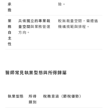
承
險。
擔
業
具備
獨立的專業裁
較無裁量空間，需遵循
務
量空間
與業務營運
機構規範與排程。
自
方向。
主
性
醫師常見執業型態與所得歸屬
執業型態
所得
稅務意涵（節稅優勢）
類別