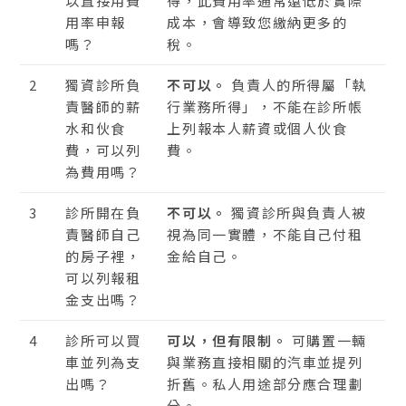
以直接用費
得，此費用率通常遠低於實際
用率申報
成本，會導致您繳納更多的
嗎？
稅。
2
獨資診所負
不可以。
負責人的所得屬「執
責醫師的薪
行業務所得」，不能在診所帳
水和伙食
上列報本人薪資或個人伙食
費，可以列
費。
為費用嗎？
3
診所開在負
不可以。
獨資診所與負責人被
責醫師自己
視為同一實體，不能自己付租
的房子裡，
金給自己。
可以列報租
金支出嗎？
4
診所可以買
可以，但有限制。
可購置一輛
車並列為支
與業務直接相關的汽車並提列
出嗎？
折舊。私人用途部分應合理劃
分。