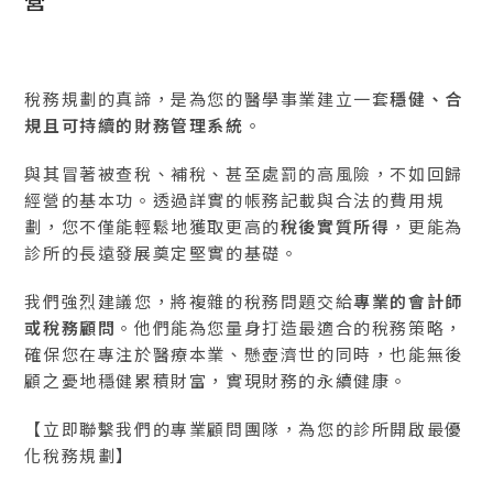
稅務規劃的真諦，是為您的醫學事業建立一套
穩健、合
規且可持續的財務管理系統
。
與其冒著被查稅、補稅、甚至處罰的高風險，不如回歸
經營的基本功。透過詳實的帳務記載與合法的費用規
劃，您不僅能輕鬆地獲取更高的
稅後實質所得
，更能為
診所的長遠發展奠定堅實的基礎。
我們強烈建議您，將複雜的稅務問題交給
專業的會計師
或稅務顧問
。他們能為您量身打造最適合的稅務策略，
確保您在專注於醫療本業、懸壺濟世的同時，也能無後
顧之憂地穩健累積財富，實現財務的永續健康。
【立即聯繫我們的專業顧問團隊，為您的診所開啟最優
化稅務規劃】