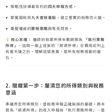
策略性抉擇最有利的
四大申報方式
。
掌握國稅局
九大查核重點
，建立堅實的稅務防火牆。
彙整權威的
節稅策略
與常見問答。
核心思維：
醫師的執業所得多數歸類為
「執行業務
所得」
，這與一般上班族的「薪資所得」在費用認列上
有著天壤之別。理解這個差異，是所有稅務規劃的基
石。
2. 關鍵第一步：釐清您的所得類別與稅務
意涵
準確界定所得類別，是稅務申報正確無誤的基礎。將本
質為「薪資所得」的收入申報為「執行業務所得」，是