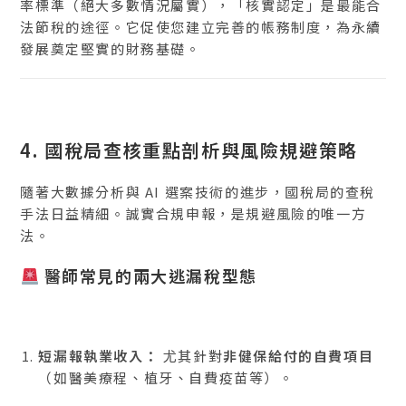
率標準（絕大多數情況屬實），「核實認定」是最能合
法節稅的途徑。它促使您建立完善的帳務制度，為永續
發展奠定堅實的財務基礎。
4. 國稅局查核重點剖析與風險規避策略
隨著大數據分析與 AI 選案技術的進步，國稅局的查稅
手法日益精細。誠實合規申報，是規避風險的唯一方
法。
醫師常見的兩大逃漏稅型態
短漏報執業收入：
尤其針對
非健保給付的自費項目
（如醫美療程、植牙、自費疫苗等）。