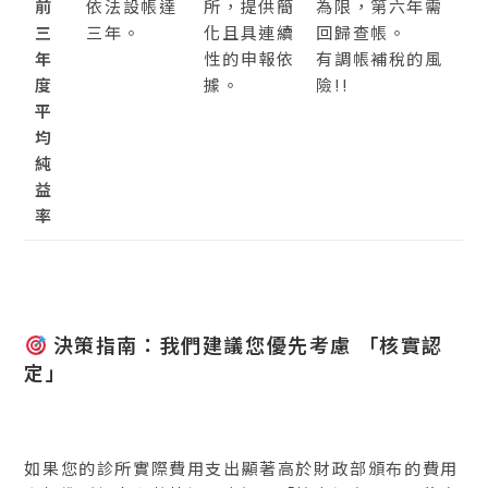
前
依法設帳達
所，提供簡
為限，第六年需
三
三年。
化且具連續
回歸查帳。
年
性的申報依
有調帳補稅的風
度
據。
險!!
平
均
純
益
率
決策指南：我們建議您優先考慮
「核實認
定」
如果您的診所實際費用支出顯著高於財政部頒布的費用