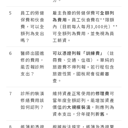
5
員工的勞健
雇主負擔的勞健保費可
全額列
保費和伙食
為費用
。員工伙食費在**限額
費，可以全
內（目前每人每月3,000元）**
額列為支出
可全額列為費用，並免視為員
嗎？
工薪資。
6
醫師出國進
可以憑證列報「訓練費」
（註
修的費用，
冊費、交通、住宿）。單純的
能否報診所
旅遊費不得列報。若行程包含
支出？
旅遊性質，國稅局會從嚴審
查。
7
診所的裝潢
維持資產正常使用的
修理費
可
修繕費用該
當年度全額認列。能增加資產
如何認列？
價值的
大規模裝潢
，則應列為
資本支出，分年提列
折舊
。
8
帳簿和憑證
根據稅法規定，帳簿及憑證
至