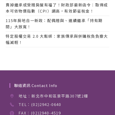
賣掉繼承或受贈房屋有福了！財政部最新函令：取得成
本可依物價指數（CPI）調高，有效節省稅金！
115年房地合一新政：配偶贈與、連續繼承「持有期
間」大放寬！
特定股權交易 2.0 大鬆綁：家族傳承與併購稅負負擔大
幅減輕！
聯絡資訊 Contact Info
地址：新北市中和區景平路307號2樓
TEL：(02)2942-0640
FAX：(02)2940-4519