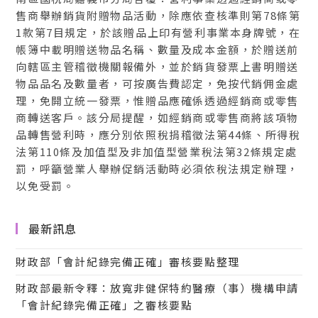
售商舉辦銷貨附贈物品活動，除應依查核準則第78條第
1款第7目規定，於該贈品上印有營利事業本身牌號，在
帳簿中載明贈送物品名稱、數量及成本金額，於贈送前
向轄區主管稽徵機關報備外，並於銷貨發票上書明贈送
物品品名及數量者，可按廣告費認定，免按代銷佣金處
理，免開立統一發票，惟贈品應確係透過經銷商或零售
商轉送客戶。該分局提醒，如經銷商或零售商將該項物
品轉售營利時，應分別依照稅捐稽徵法第44條、所得稅
法第110條及加值型及非加值型營業稅法第32條規定處
罰，呼籲營業人舉辦促銷活動時必須依稅法規定辦理，
以免受罰。
最新訊息
財政部「會計紀錄完備正確」審核要點整理
財政部最新令釋：放寬非健保特約醫療（事）機構申請
「會計紀錄完備正確」之審核要點